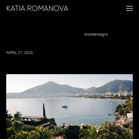
KATIA ROMANOVA
weddings
california
sandiego
wedding
russia
moscow
austria
vienna
montenegro
usa
APRIL 27, 2020
Lidia + Valeriy // Montenegro